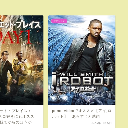
アクション
ア
ット・プレイス：
prime videoでオススメ【アイ,ロ
【
 ネコ好きにもオスス
ボット】 あらすじと感想
ハ
観てからのほうが
2023年11月6日