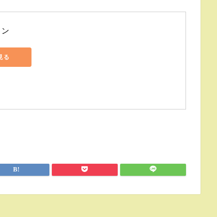
キン
で見る