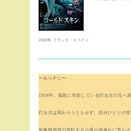
2018年 フランス・スペイン
〜あらすじ〜
1914年、孤島に常駐している灯台主の元へ
灯台主は関わろうともせず、自分ひとりの世
気象観測員の常駐する小屋が何者かに荒らさ