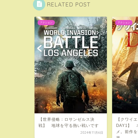
RELATED POST
アクション
アクション
オススメ 【デイ
変わったヴ
【世界侵略：ロサンゼルス決
【クワイエ
戦】 地球を守る熱い戦いです
DAY1】
2023年6月18日
メ。前作を
2024年11月6日
楽...