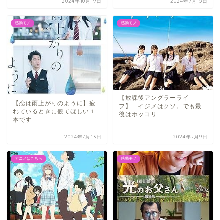
2024年10月19日
2024年7月15日
感動モノ
感動モノ
【放課後アングラーライ
【恋は雨上がりのように】疲
フ】 イジメはクソ。でも最
れているときに観てほしい１
後はホッコリ
本です
2024年7月13日
2024年7月9日
アニメはこちら
感動モノ