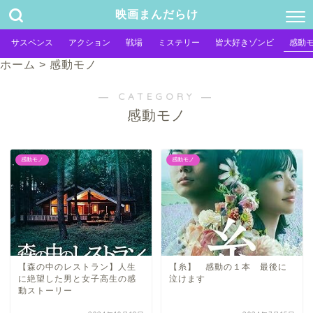
映画まんだらけ
サスペンス
アクション
戦場
ミステリー
皆大好きゾンビ
感動
ホーム
>
感動モノ
― CATEGORY ―
感動モノ
感動モノ
感動モノ
【森の中のレストラン】人生
【糸】 感動の１本 最後に
に絶望した男と女子高生の感
泣けます
動ストーリー