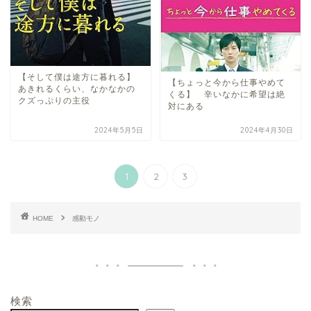
【そして僕は途方に暮れる】
【ちょっと今から仕事やめて
あきれるくらい、なかなかの
くる】 辛いなかに希望は絶
クズっぷりの主役
対にある
2024年5月5日
2024年4月30日
1
2
3
HOME
感動モノ
検索