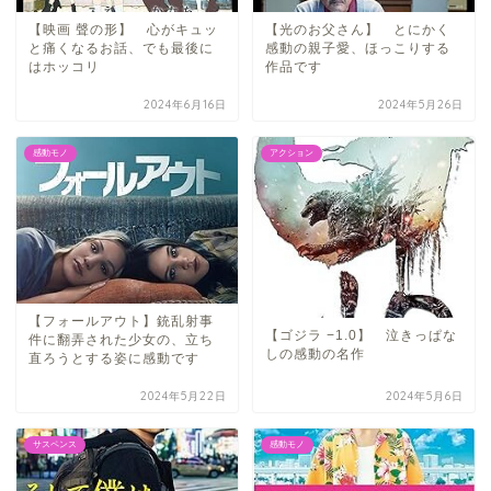
【映画 聲の形】 心がキュッ
【光のお父さん】 とにかく
と痛くなるお話、でも最後に
感動の親子愛、ほっこりする
はホッコリ
作品です
2024年6月16日
2024年5月26日
感動モノ
アクション
【フォールアウト】銃乱射事
【ゴジラ −1.0】 泣きっぱな
件に翻弄された少女の、立ち
しの感動の名作
直ろうとする姿に感動です
2024年5月22日
2024年5月6日
サスペンス
感動モノ