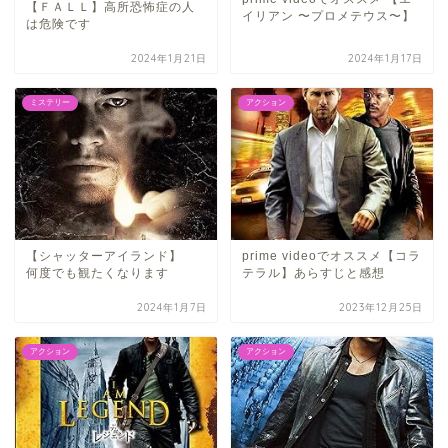
【ＦＡＬＬ】高所恐怖症の人
イリアン 〜プロメテウス〜】
は危険です
2024年1月21日
2024年1月17日
ミステリー
アクション
【シャッターアイランド】
prime videoでオススメ【コラ
何度でも観たくなります
テラル】あらすじと感想
2024年1月7日
2023年12月25日
アクション
アクション