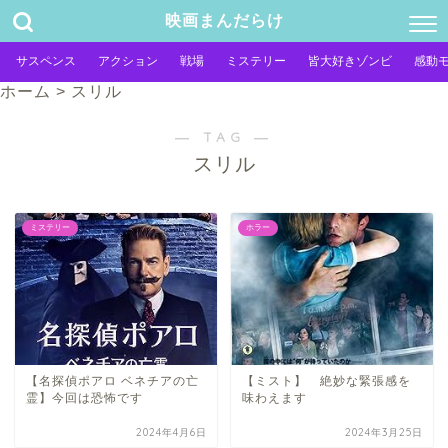
映画まんだらけ
サスペンス
アクション
戦場
ミステリー
皆大好きゾンビ
感動
ホーム
>
スリル
― TAG ―
スリル
ミステリー
ホラー
【名探偵ポアロ ベネチアの亡
【ミスト】 絶妙な緊張感を
霊】今回は恐怖です
味わえます
2024年4月6日
2024年3月25日