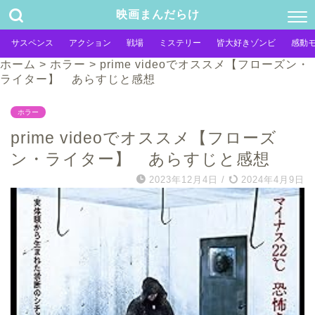
映画まんだらけ
サスペンス
アクション
戦場
ミステリー
皆大好きゾンビ
感動
ホーム
>
ホラー
>
prime videoでオススメ【フローズン・
ライター】 あらすじと感想
ホラー
prime videoでオススメ【フローズ
ン・ライター】 あらすじと感想
2023年12月4日
/
2024年4月9日