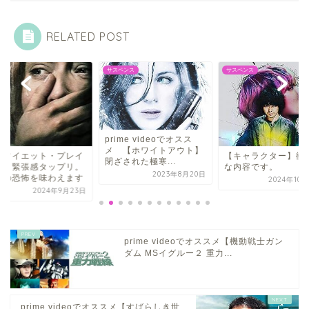
RELATED POST
ー
サスペンス
サスペンス
prime videoでオスス
メ 【ホワイトアウト】
クワイエット・プレイ
【キャラクター】衝
閉ざされた極寒...
】 緊張感タップリ。
な内容です。
2023年8月20日
寂の恐怖を味わえます
2024年10
2024年9月23日
prime videoでオススメ【機動戦士ガン
ダム MSイグルー２ 重力...
prime videoでオススメ【すばらしき世